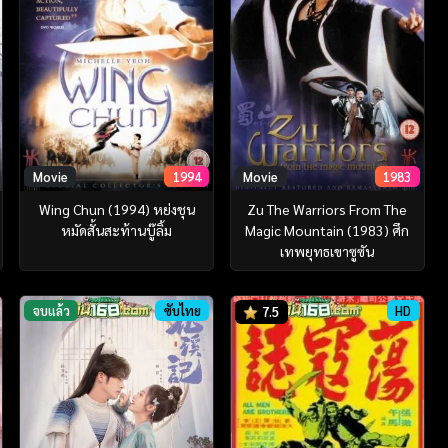
Movie
1994
Movie
1983
Wing Chun (1994) หย่งชุน
Zu The Warriors From The
หมัดสั้นสะท้านบู๊ลิ้ม
Magic Mountain (1983) ศึก
เทพยุทธเขาซูซัน
จบแล้ว
ซับไทย
HD
7.5