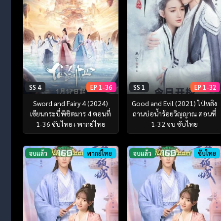
SS 4
EP 1-36
SS 1
EP 1-32
Sword and Fairy 4 (2024)
Good and Evil (2021) ไป่หลิง
เซียนกระบี่พิชิตมาร 4 ตอนที่
ถานบ่อน้ำร้อยวิญญาณ ตอนที่
1-36 ซับไทย+พากย์ไทย
1-32 จบ ซับไทย
จบแล้ว
พากย์ไทย
จบแล้ว
ซับไทย