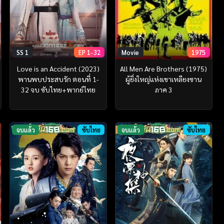
Movie
1975
SS 1
EP 1-32
All Men Are Brothers (1975)
Love is an Accident (2023)
ผู้ยิ่งใหญ่แห่งเขาเหลียงซาน
พานพบประสบรัก ตอนที่ 1-
ภาค 3
32 จบ ซับไทย+พากย์ไทย
จบแล้ว
ซับไทย
จบแล้ว
ซับไทย