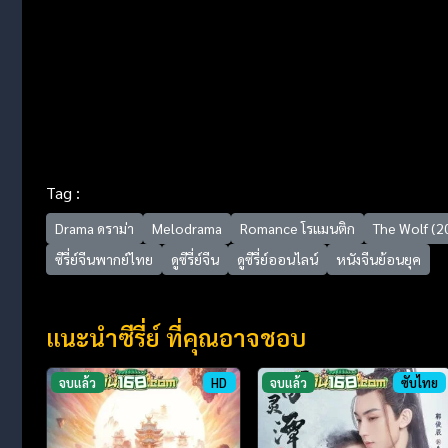
Tag :
Drama ดราม่า
Melodrama
Romance โรแมนติก
The Wolf (2
ซีรี่ย์จีนพากย์ไทย
ดูซีรี่ย์จีน
ดูซีรี่ย์ออนไลน์
หนังจีนย้อนยุค
แนะนำซีรี่ย์ ที่คุณอาจชอบ
จบแล้ว
HD
จบแล้ว
ซับไทย