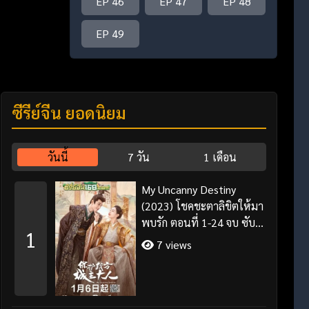
EP 46
EP 47
EP 48
EP 49
ซีรี่ย์จีน ยอดนิยม
วันนี้
7 วัน
1 เดือน
My Uncanny Destiny
(2023) โชคชะตาลิขิตให้มา
พบรัก ตอนที่ 1-24 จบ ซับ
1
ไทย/พากย์ไทย
7 views