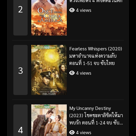
หวงเฟยหง 4 พิชิตตะวันตก
2
4 views
Fearless Whispers (2020)
มหาอำนาจแห่งความลับ
ตอนที่ 1-51 จบ ซับไทย
3
4 views
My Uncanny Destiny
(2023) โชคชะตาลิขิตให้มา
พบรัก ตอนที่ 1-24 จบ ซับ
4
ไทย/พากย์ไทย
4 views