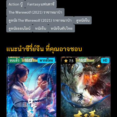
Action บู๊
Fantasy แฟนตาซี
The Werewolf (2021) ราชาหมาป่า
ดูหนัง The Werewolf (2021) ราชาหมาป่า
ดูหนังจีน
ดูหนังออนไลน์
หนังจีน
หนังจีนซับไทย
แนะนำซีรี่ย์จีน ที่คุณอาจชอบ
จบแล้ว
พากย์ไทย
HD
7.5