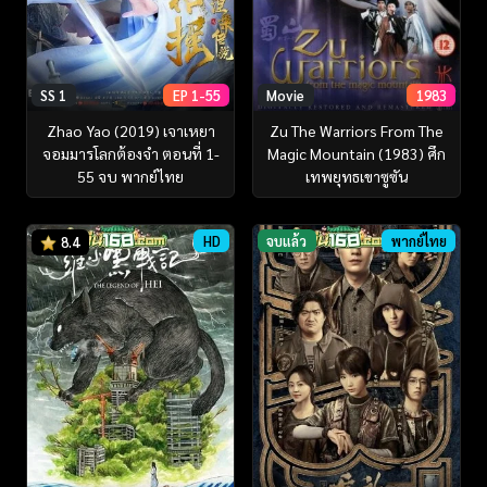
SS 1
EP 1-55
Movie
1983
Zhao Yao (2019) เจาเหยา
Zu The Warriors From The
จอมมารโลกต้องจำ ตอนที่ 1-
Magic Mountain (1983) ศึก
55 จบ พากย์ไทย
เทพยุทธเขาซูซัน
HD
จบแล้ว
พากย์ไทย
8.4