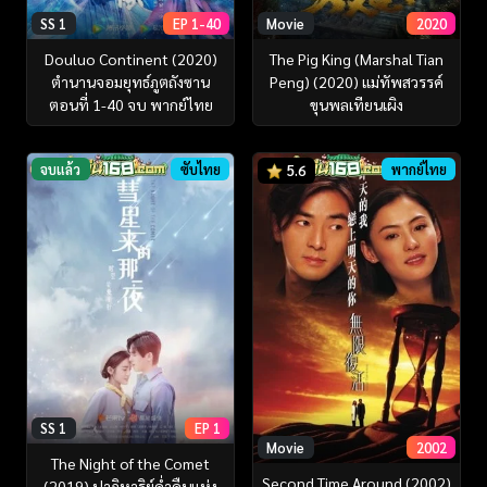
SS 1
EP 1-40
Movie
2020
Douluo Continent (2020)
The Pig King (Marshal Tian
ตำนานจอมยุทธ์ภูตถังซาน
Peng) (2020) แม่ทัพสวรรค์
ตอนที่ 1-40 จบ พากย์ไทย
ขุนพลเทียนเผิง
จบแล้ว
ซับไทย
พากย์ไทย
5.6
SS 1
EP 1
Movie
2002
The Night of the Comet
Second Time Around (2002)
(2019) ปาฏิหาริย์ค่ําคืนแห่ง