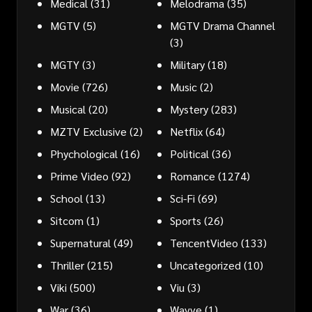
Medical
(31)
Melodrama
(35)
MGTV
(5)
MGTV Drama Channel
(3)
MGTY
(3)
Military
(18)
Movie
(726)
Music
(2)
Musical
(20)
Mystery
(283)
MZTV Exclusive
(2)
Netflix
(64)
Phychological
(16)
Political
(36)
Prime Video
(92)
Romance
(1274)
School
(13)
Sci-Fi
(69)
Sitcom
(1)
Sports
(26)
Supernatural
(49)
TencentVideo
(133)
Thriller
(215)
Uncategorized
(10)
Viki
(500)
Viu
(3)
War
(36)
Wavve
(1)