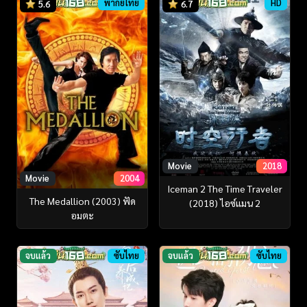
พากย์ไทย
HD
5.6
6.7
Movie
2018
Movie
2004
Iceman 2 The Time Traveler
The Medallion (2003) ฟัด
(2018) ไอซ์แมน 2
อมตะ
จบแล้ว
ซับไทย
จบแล้ว
ซับไทย