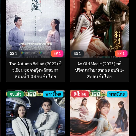
SS 1
EP 1
SS 1
EP 1
The Autumn Ballad (2022) ชิ
An Old Magic (2023) คดี
วเยียน ยอดหญิงพลิกชะตา
ปริศนานักมายากล ตอนที่ 1-
ตอนที่ 1-34 จบ ซับไทย
29 จบ ซับไทย
จบแล้ว
พากย์ไทย
ยังไม่จบ
พากย์ไทย