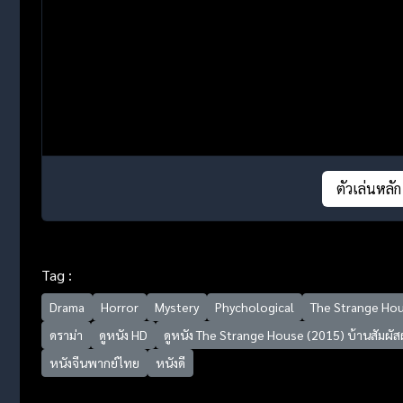
ตัวเล่นหลัก
Tag :
Drama
Horror
Mystery
Phychological
The Strange Ho
ดราม่า
ดูหนัง HD
ดูหนัง The Strange House (2015) บ้านสัมผั
หนังจีนพากย์ไทย
หนังดี