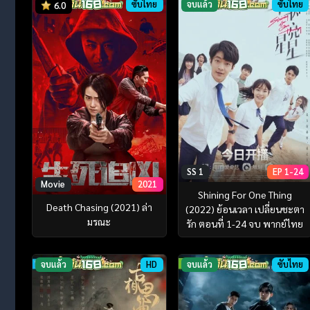
ซับไทย
จบแล้ว
ซับไทย
6.0
SS 1
EP 1-24
Movie
2021
Shining For One Thing
Death Chasing (2021) ล่า
(2022) ย้อนเวลา เปลี่ยนชะตา
มรณะ
รัก ตอนที่ 1-24 จบ พากย์ไทย
จบแล้ว
HD
จบแล้ว
ซับไทย