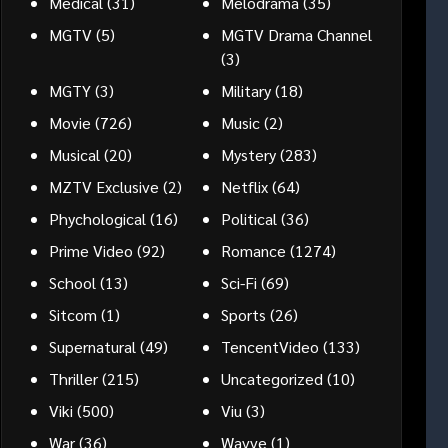
Medical
(31)
Melodrama
(35)
MGTV
(5)
MGTV Drama Channel
(3)
MGTY
(3)
Military
(18)
Movie
(726)
Music
(2)
Musical
(20)
Mystery
(283)
MZTV Exclusive
(2)
Netflix
(64)
Phychological
(16)
Political
(36)
Prime Video
(92)
Romance
(1274)
School
(13)
Sci-Fi
(69)
Sitcom
(1)
Sports
(26)
Supernatural
(49)
TencentVideo
(133)
Thriller
(215)
Uncategorized
(10)
Viki
(500)
Viu
(3)
War
(36)
Wavve
(1)