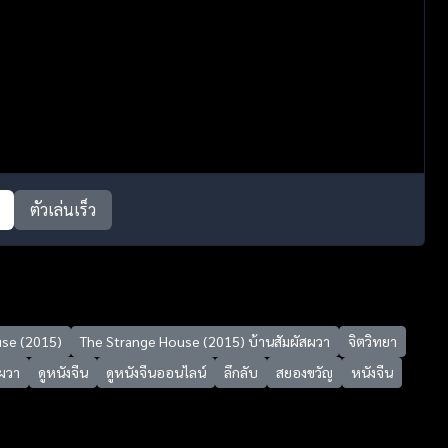
ตัวเล่นเร็ว
use (2015)
The Strange House (2015) บ้านสัมผัสผวา
จิตวิทยา
สผวา
ดูหนังจีน
ดูหนังจีนออนไลน์
ลึกลับ
สยองขวัญ
หนังจีน