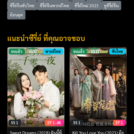
ซีรี่ย์จีนซับไทย
ซีรี่ย์จีนพากย์ไทย
ซีรี่ย์ใหม่ 2023
ดูซีรี่ย์จีน
ย้อนยุค
แนะนำซีรี่ย์ ที่คุณอาจชอบ
จบแล้ว
พากย์ไทย
จบแล้ว
ซับไทย
SS 1
EP 1-48
SS 1
EP 1
Sweet Dreams (2018) ฝันนี้ที่
Kill You Love You (2023) มือ