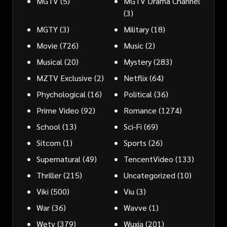
MGTV
(5)
MGTV Drama Channel
(3)
MGTY
(3)
Military
(18)
Movie
(726)
Music
(2)
Musical
(20)
Mystery
(283)
MZTV Exclusive
(2)
Netflix
(64)
Phychological
(16)
Political
(36)
Prime Video
(92)
Romance
(1274)
School
(13)
Sci-Fi
(69)
Sitcom
(1)
Sports
(26)
Supernatural
(49)
TencentVideo
(133)
Thriller
(215)
Uncategorized
(10)
Viki
(500)
Viu
(3)
War
(36)
Wavve
(1)
Wetv
(379)
Wuxia
(201)