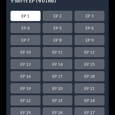
รายการ EP
(ซับไทย)
EP 1
EP 2
EP 3
EP 4
EP 5
EP 6
EP 7
EP 8
EP 9
EP 10
EP 11
EP 12
EP 13
EP 14
EP 15
EP 16
EP 17
EP 18
EP 19
EP 20
EP 21
EP 22
EP 23
EP 24
EP 25
EP 26
EP 27