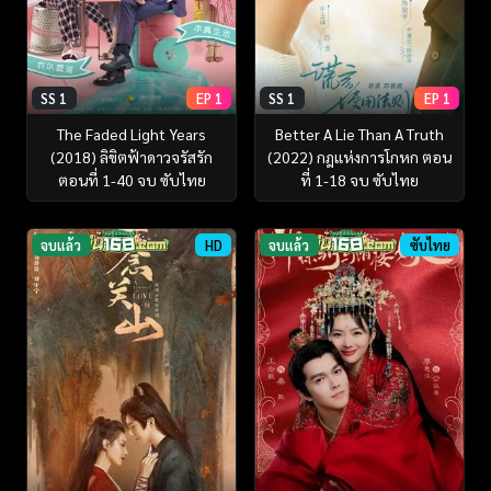
SS 1
EP 1
SS 1
EP 1
The Faded Light Years
Better A Lie Than A Truth
(2018) ลิขิตฟ้าดาวจรัสรัก
(2022) กฎแห่งการโกหก ตอน
ตอนที่ 1-40 จบ ซับไทย
ที่ 1-18 จบ ซับไทย
จบแล้ว
HD
จบแล้ว
ซับไทย