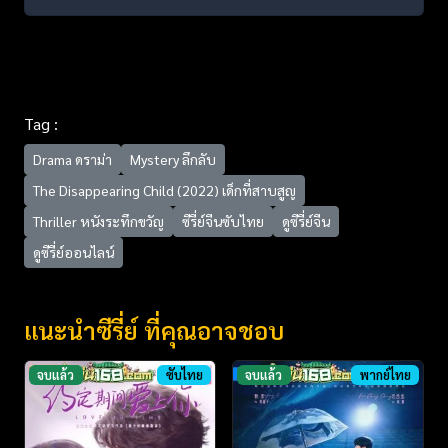
Tag :
Drama ดราม่า
Mystery ลึกลับ
The Disappearing Child (2022) เด็กที่สาบสูญ
Thriller หนังระทึกขวัญ
ซีรี่ย์จีนซับไทย
ดูซีรี่ย์จีน
ดูซีรี่ย์ออนไลน์
แนะนำซีรี่ย์ ที่คุณอาจชอบ
จบแล้ว
ซับไทย
จบแล้ว
พากย์ไทย