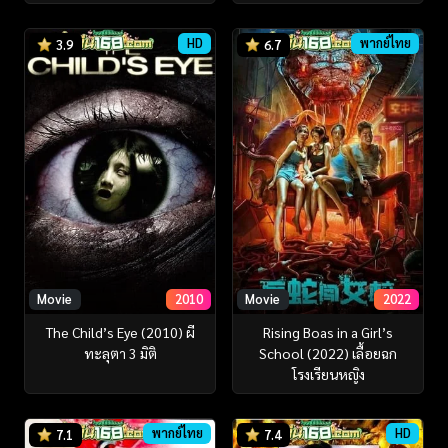
HD
พากย์ไทย
3.9
6.7
Movie
2010
Movie
2022
The Child’s Eye (2010) ผี
Rising Boas in a Girl’s
ทะลุตา 3 มิติ
School (2022) เลื้อยฉก
โรงเรียนหญิง
พากย์ไทย
HD
7.1
7.4