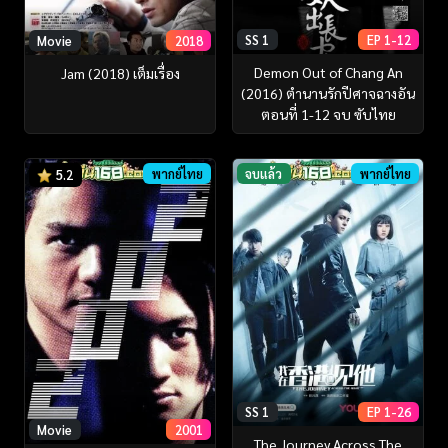
SS 1
EP 1-12
Movie
2018
Demon Out of Chang An
Jam (2018) เต็มเรื่อง
(2016) ตำนานรักปีศาจฉางอัน
ตอนที่ 1-12 จบ ซับไทย
พากย์ไทย
จบแล้ว
พากย์ไทย
5.2
SS 1
EP 1-26
Movie
2001
The Journey Across The