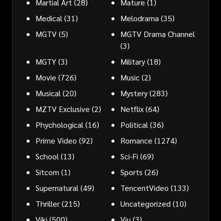
Martial Art
(28)
Mature
(1)
Medical
(31)
Melodrama
(35)
MGTV
(5)
MGTV Drama Channel
(3)
MGTY
(3)
Military
(18)
Movie
(726)
Music
(2)
Musical
(20)
Mystery
(283)
MZTV Exclusive
(2)
Netflix
(64)
Phychological
(16)
Political
(36)
Prime Video
(92)
Romance
(1274)
School
(13)
Sci-Fi
(69)
Sitcom
(1)
Sports
(26)
Supernatural
(49)
TencentVideo
(133)
Thriller
(215)
Uncategorized
(10)
Viki
(500)
Viu
(3)