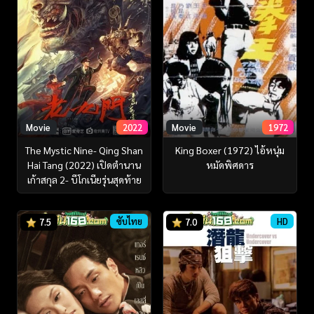
Movie
2022
Movie
1972
The Mystic Nine- Qing Shan
King Boxer (1972) ไอ้หนุ่ม
Hai Tang (2022) เปิดตํานาน
หมัดพิศดาร
เก้าสกุล 2- บีโกเนียรุ่นสุดท้าย
ซับไทย
HD
7.5
7.0