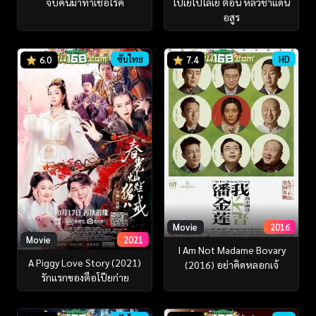
โปเยโปโลเย ตอน หลัวช่าแดน
จับคนมาทำเชื้อโรค
อสูร
ซับไทย
HD
6.0
7.4
Movie
2016
Movie
2021
I Am Not Madame Bovary
A Piggy Love Story (2021)
(2016) อย่าคิดหลอกเจ้
รักแรกของตือโป๊ยก่าย