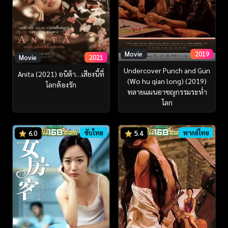
Movie
2019
Movie
2021
Undercover Punch and Gun
Anita (2021) อนิต้า…เสียงนี้ที่
(Wo hu qian long) (2019)
โลกต้องรัก
ทลายแผนอาชญกรรมระห่ำ
โลก
ซับไทย
พากย์ไทย
6.0
5.4