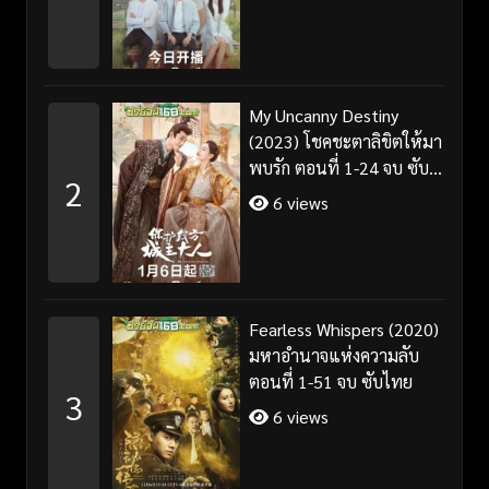
My Uncanny Destiny
(2023) โชคชะตาลิขิตให้มา
พบรัก ตอนที่ 1-24 จบ ซับ
2
ไทย/พากย์ไทย
6 views
Fearless Whispers (2020)
มหาอำนาจแห่งความลับ
ตอนที่ 1-51 จบ ซับไทย
3
6 views