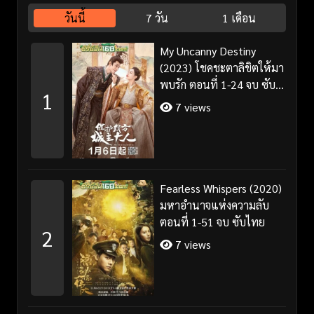
วันนี้
7 วัน
1 เดือน
My Uncanny Destiny
(2023) โชคชะตาลิขิตให้มา
พบรัก ตอนที่ 1-24 จบ ซับ
1
ไทย/พากย์ไทย
7 views
Fearless Whispers (2020)
มหาอำนาจแห่งความลับ
ตอนที่ 1-51 จบ ซับไทย
2
7 views