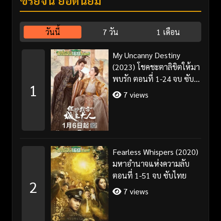
วันนี้
7 วัน
1 เดือน
My Uncanny Destiny
(2023) โชคชะตาลิขิตให้มา
พบรัก ตอนที่ 1-24 จบ ซับ
1
ไทย/พากย์ไทย
7 views
Fearless Whispers (2020)
มหาอำนาจแห่งความลับ
ตอนที่ 1-51 จบ ซับไทย
2
7 views