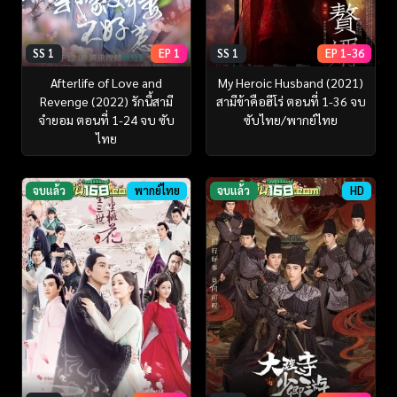
SS 1
EP 1
SS 1
EP 1-36
Afterlife of Love and
My Heroic Husband (2021)
Revenge (2022) รักนี้สามี
สามีข้าคือฮีโร่ ตอนที่ 1-36 จบ
จำยอม ตอนที่ 1-24 จบ ซับ
ซับไทย/พากย์ไทย
ไทย
จบแล้ว
พากย์ไทย
จบแล้ว
HD