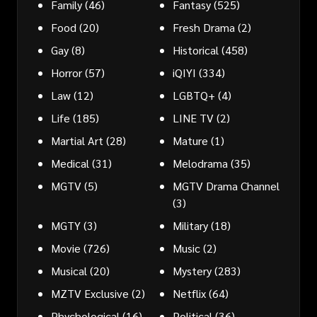
Family
(46)
Fantasy
(525)
Food
(20)
Fresh Drama
(2)
Gay
(8)
Historical
(458)
Horror
(57)
iQIYI
(334)
Law
(12)
LGBTQ+
(4)
Life
(185)
LINE TV
(2)
Martial Art
(28)
Mature
(1)
Medical
(31)
Melodrama
(35)
MGTV
(5)
MGTV Drama Channel
(3)
MGTY
(3)
Military
(18)
Movie
(726)
Music
(2)
Musical
(20)
Mystery
(283)
MZTV Exclusive
(2)
Netflix
(64)
Phychological
(16)
Political
(36)