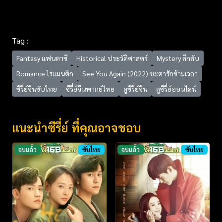
Tag :
Fantasy แฟนตาซี
Historical ประวัติศาสตร์
Mystery ลึกลับ
Romance โรแมนติก
See You Again (2022) ชะตารักข้ามเวลา
ซีรี่ย์จีนซับไทย
ซีรี่ย์จีนพากย์ไทย
ดูซีรี่ย์จีน
ดูซีรี่ย์ออนไลน์
แนะนำซีรี่ย์ ที่คุณอาจชอบ
จบแล้ว
ซับไทย
จบแล้ว
ซับไทย