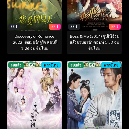
SS 1
EP 1
SS 1
EP 1
Discovery of Romance
Boss & Me (2014) ขุนให้อ้วน
(2022) ซัมเมอร์ฤดูรัก ตอนที่
แล้วชวนมารัก ตอนที่ 1-33 จบ
1-26 จบ ซับไทย
ซับไทย
จบแล้ว
พากย์ไทย
จบแล้ว
พากย์ไทย