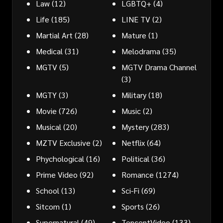
Law
(12)
LGBTQ+
(4)
Life
(185)
LINE TV
(2)
Martial Art
(28)
Mature
(1)
Medical
(31)
Melodrama
(35)
MGTV
(5)
MGTV Drama Channel
(3)
MGTY
(3)
Military
(18)
Movie
(726)
Music
(2)
Musical
(20)
Mystery
(283)
MZTV Exclusive
(2)
Netflix
(64)
Phychological
(16)
Political
(36)
Prime Video
(92)
Romance
(1274)
School
(13)
Sci-Fi
(69)
Sitcom
(1)
Sports
(26)
Supernatural
(49)
TencentVideo
(133)