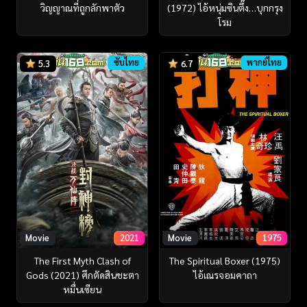
วิญญาณที่ถูกลักพาตัว
(1972) ไอ้หนุ่มซินตึ๊ง…บุกกรุง
โรม
ซับไทย
พากย์ไทย
5.3
6.7
Movie
2021
Movie
1975
The First Myth Clash of
The Spiritual Boxer (1975)
Gods (2021) ศึกตัดสินชะตา
ไอ้เณรจอมคาถา
หมื่นเซียน