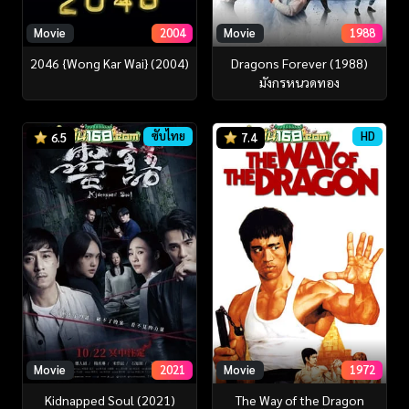
Movie
2004
Movie
1988
2046 {Wong Kar Wai} (2004)
Dragons Forever (1988)
มังกรหนวดทอง
ซับไทย
HD
6.5
7.4
Movie
2021
Movie
1972
Kidnapped Soul (2021)
The Way of the Dragon