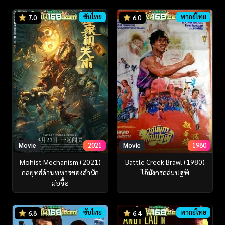
ซับไทย
พากย์ไทย
7.0
6.0
Movie
2021
Movie
1980
Mohist Mechanism (2021)
Battle Creek Brawl (1980)
กลยุทธ์ด้านทหารของสำนัก
ไอ้มังกรถล่มปฐพี
ม่อจื้อ
ซับไทย
พากย์ไทย
6.8
6.4