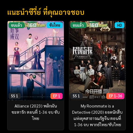
แนะนำซีรี่ย์ ที่คุณอาจชอบ
จบแล้ว
ซับไทย
จบแล้ว
HD
SS 1
EP 1
SS 1
EP 1-36
Alliance (2023) พลิกผัน
My Roommate is a
ชะตารัก ตอนที่ 1-36 จบ ซับ
Detective (2020) ยอดนักสืบ
ไทย
แห่งยุคสาธารณรัฐจีน ตอนที่
1-36 จบ พากย์ไทย/ซับไทย