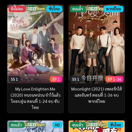
ยังไม่จบ
ซับไทย
จบแล้ว
พากย์ไทย
SS 1
EP 1
SS 1
EP 1-36
My Love Enlighten Me
Moonlight (2021) เพลงรักใต้
(2020) หนวนหน่วน จำไว้แล้ว
แสงจันทร์ ตอนที่ 1-36 จบ
ใจอบอุ่น ตอนที่ 1-24 จบ ซับ
พากย์ไทย
ไทย
จบแล้ว
HD
จบแล้ว
ซับไทย