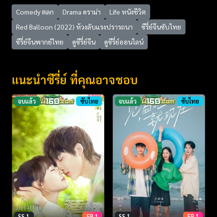
Comedy ตลก
Drama ดราม่า
Life หนังชีวิต
Red Balloon (2022) ห้วงลับแรงปรารถนา
ซีรี่ย์จีนซับไทย
ซีรี่ย์จีนพากย์ไทย
ดูซีรี่ย์จีน
ดูซีรี่ย์ออนไลน์
แนะนำซีรี่ย์ ที่คุณอาจชอบ
จบแล้ว
ซับไทย
จบแล้ว
ซับไทย
SS 1
EP 1
SS 1
EP 1