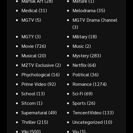
Martial Art
(28)
Mature
(1)
Medical
(31)
Melodrama
(35)
MGTV
(5)
MGTV Drama Channel
(3)
MGTY
(3)
Military
(18)
Movie
(726)
Music
(2)
Musical
(20)
Mystery
(283)
MZTV Exclusive
(2)
Netflix
(64)
Phychological
(16)
Political
(36)
Prime Video
(92)
Romance
(1274)
School
(13)
Sci-Fi
(69)
Sitcom
(1)
Sports
(26)
Supernatural
(49)
TencentVideo
(133)
Thriller
(215)
Uncategorized
(10)
Viki
(500)
Viu
(3)