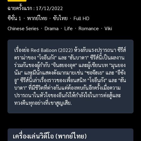
ฉายครั้งแรก : 17/12/2022
ซีซั่น 1
พากย์ไทย
ซับไทย
Full HD
Chinese Series
Drama
Life
Romance
Viki
เรื่องย่อ Red Balloon (2022) ห้วงลับแรงปรารถนา ซีรีส์
ดราม่าของ "โจอึนกัง" และ "ฮันบาดา" ซีรีส์นี้เป็นผลงาน
ร่วมกันของผู้กำกับ "จินฮยองอุค" และผู้เขียนบท "มุนยอง
นัม" และมีนักแสดงดังมากมายเช่น "ซอจีฮเย" และ "อีซัง
อู" ซีรีส์นี้เล่าเรื่องราวของเพื่อนสนิท "โจอึนกัง" และ "ฮัน
บาดา" ที่มีชีวิตที่ต่างกันแต่ต้องพบกันอีกครั้งเมื่อความ
ปรารถนาในหัวใจของอึนกังให้กำลังใจในการต่อสู้และ
ทวงคืนทุกอย่างที่เขาสูญเสีย.
เครื่องเล่นวิดีโอ
(พากย์ไทย)