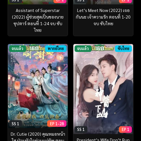
Assistant of Superstar
Let’s Meet Now (2022) เจอ
(2022) ผู้ช่วยสุดเปิ่นของนาย
กันนะ เจ้าความรัก ตอนที่ 1-20
ซุปตาร์ ตอนที่ 1-24 จบ ซับ
จบ ซับไทย
ไทย
จบแล้ว
พากย์ไทย
จบแล้ว
ซับไทย
SS 1
EP 1-28
SS 1
EP 1
Dr. Cutie (2020) คุณหมอหน้า
President’s Wife Don’t Run
ใส ป่วนหัวใจท่านแม่ทัพ ตอน