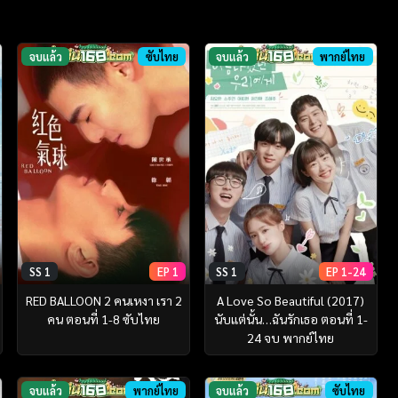
จบแล้ว
ซับไทย
จบแล้ว
พากย์ไทย
SS 1
EP 1
SS 1
EP 1-24
RED BALLOON 2 คนเหงา เรา 2
A Love So Beautiful (2017)
คน ตอนที่ 1-8 ซับไทย
นับแต่นั้น…ฉันรักเธอ ตอนที่ 1-
24 จบ พากย์ไทย
จบแล้ว
พากย์ไทย
จบแล้ว
ซับไทย