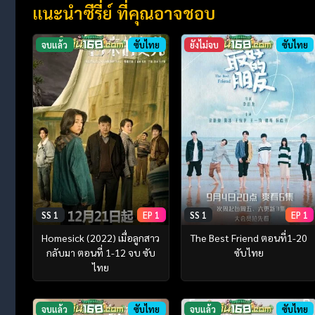
แนะนำซีรี่ย์ ที่คุณอาจชอบ
จบแล้ว
ซับไทย
ยังไม่จบ
ซับไทย
SS 1
EP 1
SS 1
EP 1
Homesick (2022) เมื่อลูกสาว
The Best Friend ตอนที่1-20
กลับมา ตอนที่ 1-12 จบ ซับ
ซับไทย
ไทย
จบแล้ว
ซับไทย
จบแล้ว
ซับไทย