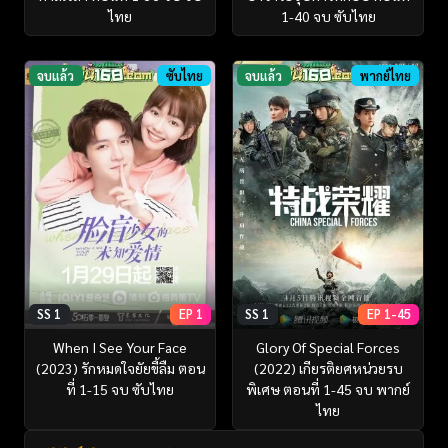
ไทย
1-40 จบ ซับไทย
จบแล้ว
ซับไทย
จบแล้ว
พากย์ไทย
SS 1
EP 1
SS 1
EP 1-45
When I See Your Face
Glory Of Special Forces
(2023) รักหมดใจยัยขี้ลืม ตอน
(2022) เกียรติยศหน่วยรบ
ที่ 1-15 จบ ซับไทย
พิเศษ ตอนที่ 1-45 จบ พากย์
ไทย