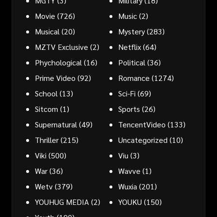
MGTY
(3)
Military
(18)
Movie
(726)
Music
(2)
Musical
(20)
Mystery
(283)
MZTV Exclusive
(2)
Netflix
(64)
Phychological
(16)
Political
(36)
Prime Video
(92)
Romance
(1274)
School
(13)
Sci-Fi
(69)
Sitcom
(1)
Sports
(26)
Supernatural
(49)
TencentVideo
(133)
Thriller
(215)
Uncategorized
(10)
Viki
(500)
Viu
(3)
War
(36)
Wavve
(1)
Wetv
(379)
Wuxia
(201)
YOUHUG MEDIA
(2)
YOUKU
(150)