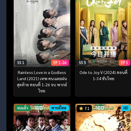
SS 1
EP 1-26
SS 5
EP 1
Rainless Love in a Godless
Ode to Joy V (2024) ตอนที่
Land (2021) เทพ คน และฝน
1-34 ซับไทย
สุดท้าย ตอนที่ 1-26 จบ พากย์
ไทย
จบแล้ว
พากย์ไทย
HD
7.1