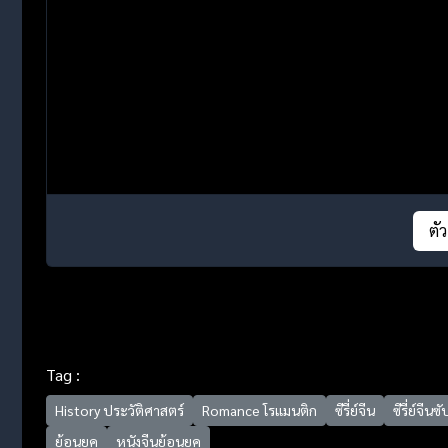
ตั
Tag :
History ประวัติศาสตร์
Romance โรแมนติก
ซีรี่ย์จีน
ซีรี่ย์จีน
ย้อนยุค
หนังจีนย้อนยุค