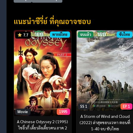
แนะนำซีรี่ย์ ที่คุณอาจชอบ
พากย์ไทย
จบแล้ว
ซับไทย
7.7
SS 1
EP 1
Movie
1995
A Storm of Wind and Cloud
A Chinese Odyssey 2 (1995)
(2022) ล่าสุดขอบเวหา ตอนที่
ไซอิ๋วกี่ เดี๋ยวลิงเดี๋ยวคน ภาค 2
1-40 จบ ซับไทย