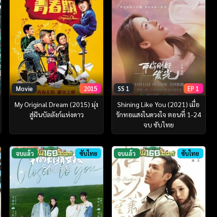
Movie
2015
SS 1
EP 1
My Original Dream (2015) มุ่ง
Shining Like You (2021) เมื่อ
สู่ฝันบัลลังก์แห่งดาว
รักทอแสงในดวงใจ ตอนที่ 1-24
จบ ซับไทย
จบแล้ว
ซับไทย
จบแล้ว
ซับไทย