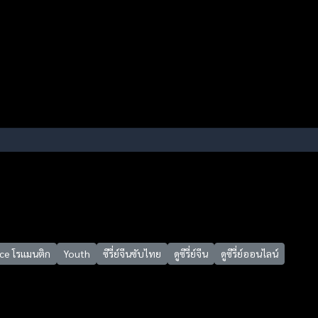
e โรแมนติก
Youth
ซีรี่ย์จีนซับไทย
ดูซีรี่ย์จีน
ดูซีรี่ย์ออนไลน์