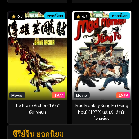
พากย์ไทย
พากย์ไทย
6.3
6.7
Movie
1977
Movie
1979
The Brave Archer (1977)
Mad Monkey Kung Fu (Feng
มังกรหยก
hou) (1979) ถล่มเจ้าสำนัก
โคมเขียว
ซีรี่ย์จีน ยอดนิยม