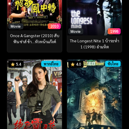
Movie
2010
Movie
1998
Once A Gangster (2010) สับ
The Longest Nite 1 บ้าระห่ำ
ฟัน ซ่าส์ ข้า…หัวหน้าแก๊งค์
1 (1998) อำมหิต
พากย์ไทย
ซับไทย
5.4
4.0