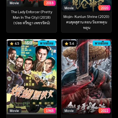
Movie
2018
Movie
2020
The Lady Enforcer (Pretty
Mojin- Kunlun Shrine (2020)
Man In The City) (2018)
คนขุดสุสาน ตอน วังเทพคุน
(ปอย ตรีชฎา เพชรรัตน์)
หลุน
พากย์ไทย
พากย์ไทย
6.5
5.6
Movie
2022
Movie
1968