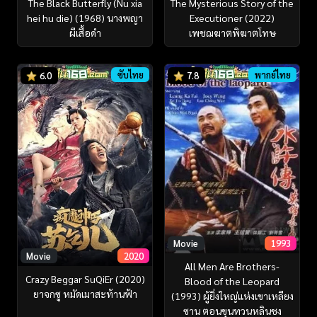
The Mysterious Story of the
The Black Butterfly (Nu xia
Executioner (2022)
hei hu die) (1968) นางพญา
เพชฌฆาตพิฆาตโทษ
ผีเสื้อดำ
ซับไทย
พากย์ไทย
6.0
7.8
Movie
1993
Movie
2020
All Men Are Brothers-
Crazy Beggar SuQiEr (2020)
Blood of the Leopard
ยาจกซู หมัดเมาสะท้านฟ้า
(1993) ผู้ยิ่งใหญ่แห่งเขาเหลียง
ซาน ตอนขุนทวนหลินชง