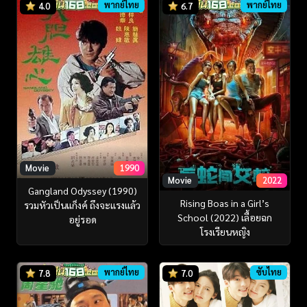
พากย์ไทย
พากย์ไทย
4.0
6.7
Movie
1990
Movie
2022
Gangland Odyssey (1990)
Rising Boas in a Girl’s
รวมหัวเป็นแก็งค์ ถึงจะแรงแล้ว
School (2022) เลื้อยฉก
อยู่รอด
โรงเรียนหญิง
พากย์ไทย
ซับไทย
7.8
7.0