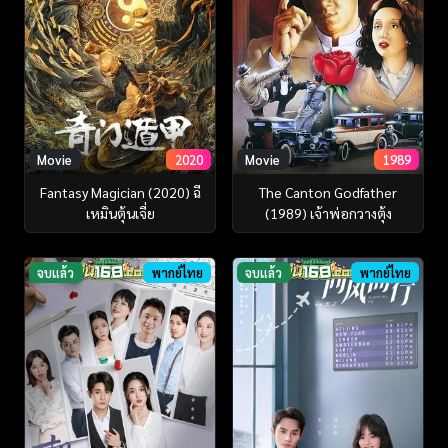
Movie
2020
Movie
1989
Fantasy Magician (2020) ฉี
The Canton Godfather
เหมินตุ้นเจี่ย
(1989) เจ้าพ่อกวางตุ้ง
จบแล้ว
พากย์ไทย
จบแล้ว
พากย์ไทย