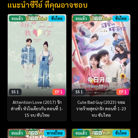
แนะนำซีรี่ย์ ที่คุณอาจชอบ
จบแล้ว
ซับไทย
จบแล้ว
ซับไทย
SS 1
EP 1
SS 1
EP 1
Attention Love (2017) รัก
Cute Bad Guy (2023) จอม
ต่างขั้ว หัวใจเดียวกัน ตอนที่ 1-
วายร้ายสุดน่ารัก ตอนที่ 1-23
15 จบ ซับไทย
จบ ซับไทย
จบแล้ว
พากย์ไทย
จบแล้ว
ซับไทย