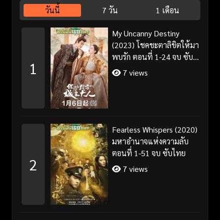
วันนี้
7 วัน
1 เดือน
My Uncanny Destiny
(2023) โชคชะตาลิขิตให้มา
พบรัก ตอนที่ 1-24 จบ ซับ
1
ไทย/พากย์ไทย
7 views
Fearless Whispers (2020)
มหาอำนาจแห่งความลับ
ตอนที่ 1-51 จบ ซับไทย
2
7 views