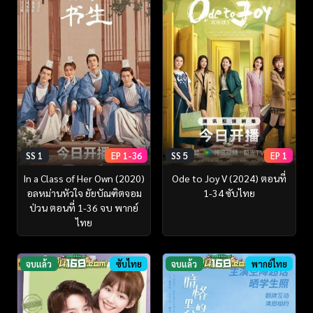
SS 1
EP 1-36
SS 5
EP 1
In a Class of Her Own (2020)
Ode to Joy V (2024) ตอนที่
อลหม่านหัวใจ ยัยบัณฑิตจอม
1-34 ซับไทย
ป่วน ตอนที่ 1-36 จบ พากย์
ไทย
จบแล้ว
ซับไทย
จบแล้ว
พากย์ไทย