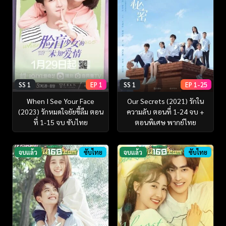
SS 1
EP 1
SS 1
EP 1-25
When I See Your Face
Our Secrets (2021) รักใน
(2023) รักหมดใจยัยขี้ลืม ตอน
ความลับ ตอนที่ 1-24 จบ +
ที่ 1-15 จบ ซับไทย
ตอนพิเศษ พากย์ไทย
จบแล้ว
ซับไทย
จบแล้ว
ซับไทย