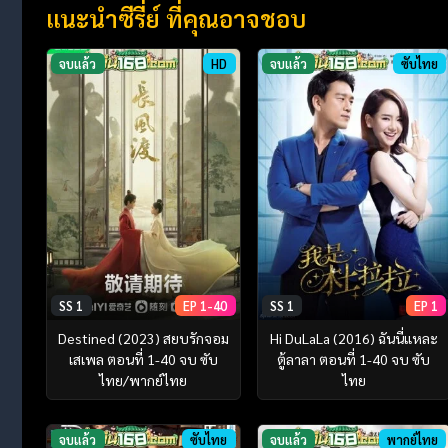
แนะนำซีรี่ย์ ที่คุณอาจชอบ
จบแล้ว
HD
จบแล้ว
ซับไทย
SS 1
EP 1-40
SS 1
EP 1
Destined (2023) สยบรักจอม
Hi DuLaLa (2016) ฉันนี่แหละ
เสเพล ตอนที่ 1-40 จบ ซับ
ตู้ลาลา ตอนที่ 1-40 จบ ซับ
ไทย/พากย์ไทย
ไทย
จบแล้ว
ซับไทย
จบแล้ว
พากย์ไทย