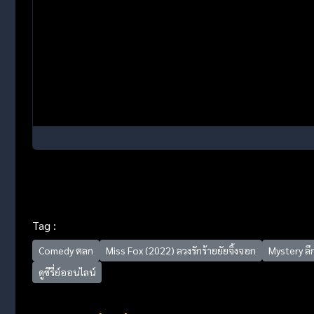
Tag :
Comedy ตลก
Miss Fox (2022) ลวงรักร้ายยัยจิ้งจอก
Mystery ลึ
ดูซีรี่ย์ออนไลน์