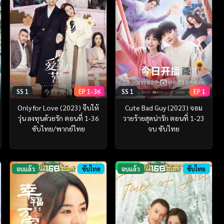
SS 1
EP 1-36
SS 1
EP 1
Only for Love (2023) จีบให้
Cute Bad Guy (2023) จอม
วุ่น ลงทุนด้วยรัก ตอนที่ 1-36
วายร้ายสุดน่ารัก ตอนที่ 1-23
ซับไทย/พากย์ไทย
จบ ซับไทย
จบแล้ว
ซับไทย
จบแล้ว
ซับไทย