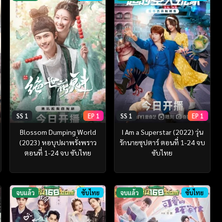
SS 1
EP 1
SS 1
EP 1
Blossom Dumping World
I Am a Superstar (2022) วุ่น
(2023) หอบุปผาพรั่งพราว
รักนายซุปตาร์ ตอนที่ 1-24 จบ
ตอนที่ 1-24 จบ ซับไทย
ซับไทย
จบแล้ว
ซับไทย
จบแล้ว
ซับไทย