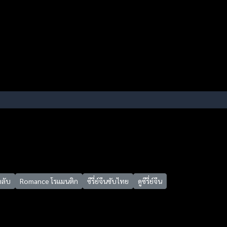
กลับ
Romance โรแมนติก
ซีรี่ย์จีนซับไทย
ดูซีรี่ย์จีน