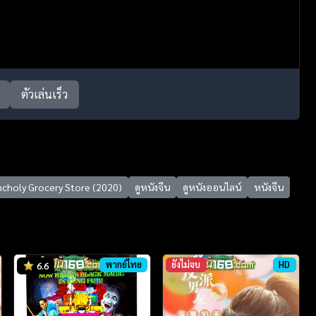
ตัวเล่นเร็ว
ncholy Grocery Store (2020)
ดูหนังจีน
ดูหนังออนไลน์
หนังจีน
พากย์ไทย
ยังไม่จบ
HD
6.6