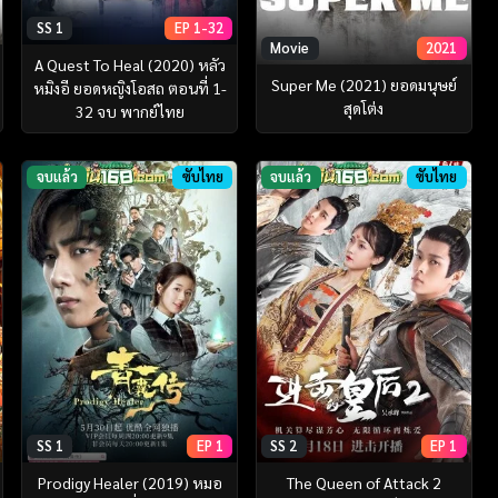
SS 1
EP 1-32
Movie
2021
A Quest To Heal (2020) หลัว
Super Me (2021) ยอดมนุษย์
หมิงอี ยอดหญิงโอสถ ตอนที่ 1-
สุดโต่ง
32 จบ พากย์ไทย
จบแล้ว
ซับไทย
จบแล้ว
ซับไทย
SS 1
EP 1
SS 2
EP 1
Prodigy Healer (2019) หมอ
The Queen of Attack 2