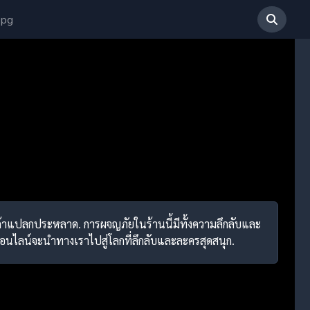
 pg
สินค้าแปลกประหลาด. การผจญภัยในร้านนี้มีทั้งความลึกลับและ
ออนไลน์จะนำทางเราไปสู่โลกที่ลึกลับและละครสุดสนุก.