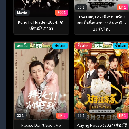
SS 1
EP 1
Movie
2004
The Fairy Fox เพื่อนร่วมห้อง
Kung Fu Hustle (2004) คน
ผมเป็นจิ้งจอกสวรรค์ ตอนที่1-
เล็กหมัดเทวดา
23 ซับไทย
จบแล้ว
ซับไทย
ยังไม่จบ
ซับไทย
SS 1
EP 1
SS 1
EP 1
Please Don’t Spoil Me
Playing House (2024) ข้ามมิติ