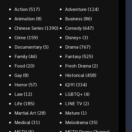
Action
(517)
Adventure
(124)
Animation
(8)
Business
(86)
Chinese Series
(1390)
Comedy
(647)
Crime
(159)
Disney+
(3)
Documentary
(5)
Drama
(767)
Family
(46)
Fantasy
(525)
Food
(20)
Fresh Drama
(2)
Gay
(8)
Historical
(458)
Horror
(57)
iQIYI
(334)
Law
(12)
LGBTQ+
(4)
Life
(185)
LINE TV
(2)
Martial Art
(28)
Mature
(1)
Medical
(31)
Melodrama
(35)
MGTV
(5)
MGTV Drama Channel