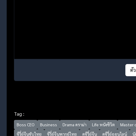
ตั
Tag :
Boss CEO
Business
Drama ดราม่า
Life หนังชีวิต
Master o
ซีรี่ย์จีนซับไทย
ซีรี่ย์จีนพากย์ไทย
ดูซีรี่ย์จีน
ดูซีรี่ย์ออนไลน์
นั