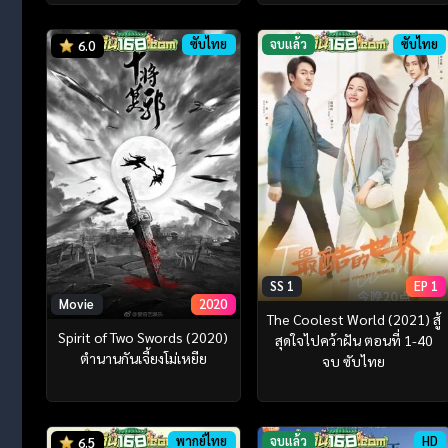
ซับไทย
จบแล้ว
ซับไทย
6.0
SS 1
EP 1
Movie
2020
The Coolest World (2021) สู้
Spirit of Two Swords (2020)
สุดใจไปคว้าฝัน ตอนที่ 1-40
ตำนานกันเจี้ยงโม่เหยีย
จบ ซับไทย
พากย์ไทย
จบแล้ว
HD
6.5