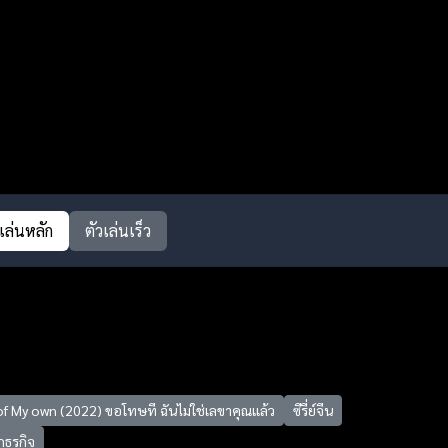
วเล่นหลัก
ตัวเล่นเร็ว
f My own (2022) ขอโทษที ฉันไม่ใช่เลขาคุณแล้ว
ซีรี่ย์จีน
กธุรกิจ