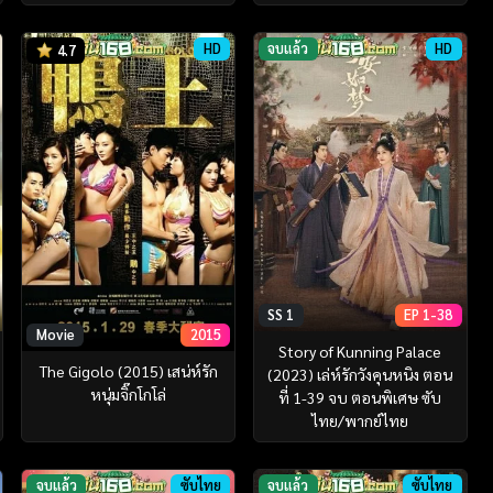
HD
จบแล้ว
HD
4.7
SS 1
EP 1-38
Movie
2015
Story of Kunning Palace
The Gigolo (2015) เสน่ห์รัก
(2023) เล่ห์รักวังคุนหนิง ตอน
หนุ่มจิ๊กโกโล่
ที่ 1-39 จบ ตอนพิเศษ ซับ
ไทย/พากย์ไทย
จบแล้ว
ซับไทย
จบแล้ว
ซับไทย