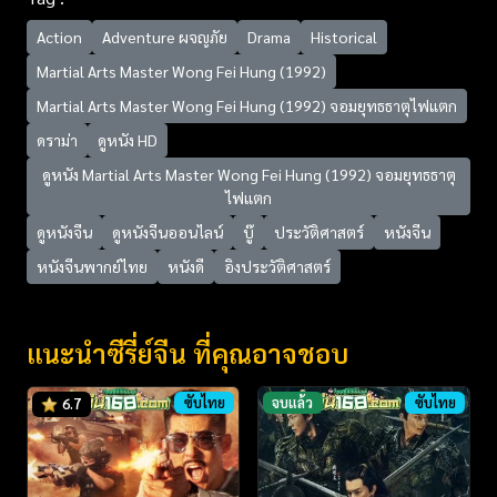
Action
Adventure ผจญภัย
Drama
Historical
Martial Arts Master Wong Fei Hung (1992)
Martial Arts Master Wong Fei Hung (1992) จอมยุทธธาตุไฟแตก
ดราม่า
ดูหนัง HD
ดูหนัง Martial Arts Master Wong Fei Hung (1992) จอมยุทธธาตุ
ไฟแตก
ดูหนังจีน
ดูหนังจีนออนไลน์
บู๊
ประวัติศาสตร์
หนังจีน
หนังจีนพากย์ไทย
หนังดี
อิงประวัติศาสตร์
แนะนำซีรี่ย์จีน ที่คุณอาจชอบ
ซับไทย
จบแล้ว
ซับไทย
6.7