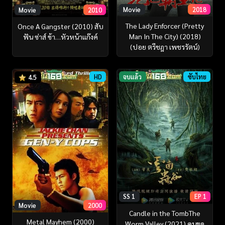
Movie
2018
Movie
2010
The Lady Enforcer (Pretty
Once A Gangster (2010) สับ
Man In The City) (2018)
ฟัน ซ่าส์ ข้า…หัวหน้าแก๊งค์
(ปอย ตรีชฎา เพชรรัตน์)
HD
จบแล้ว
ซับไทย
4.5
SS 1
EP 1
Movie
2000
Candle in the TombThe
Metal Mayhem (2000)
Worm Valley (2021) คนขุด