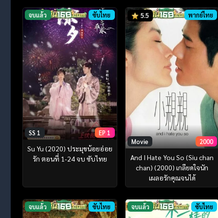
จบแล้ว
ซับไทย
พากย์ไทย
5.5
SS 1
EP 1
Movie
2000
Su Yu (2020) ประมุขน้อยอ่อย
And I Hate You So (Siu chan
รัก ตอนที่ 1-24 จบ ซับไทย
chan) (2000) เกลียดใจนัก
เผลอรักคุณจนได้
จบแล้ว
ซับไทย
จบแล้ว
ซับไทย