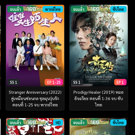
จบแล้ว
พากย์ไทย
จบแล้ว
ซับไทย
SS 1
EP 1-25
SS 1
EP 1
Stranger Anniversary (2022)
Prodigy Healer (2019) หมอ
คู่เหมือนซ่อนกล ชุลมุนวุ่นรัก
อัจฉริยะ ตอนที่ 1-36 จบ ซับ
ตอนที่ 1-25 จบ พากย์ไทย
ไทย
จบแล้ว
HD
จบแล้ว
ซับไทย