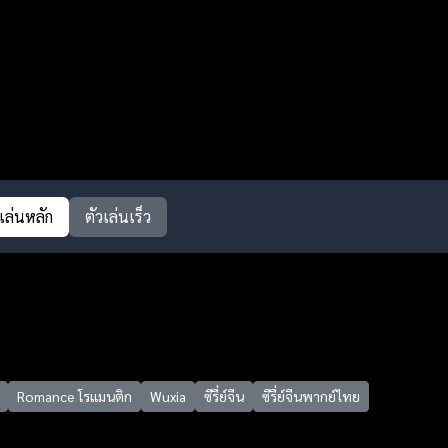
วเล่นหลัก
ตัวเล่นเร็ว
Romance โรแมนติก
Wuxia
ซีรี่ย์จีน
ซีรี่ย์จีนพากย์ไทย