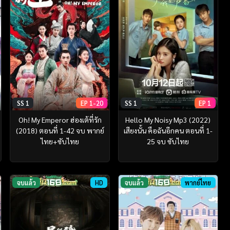
SS 1
EP 1-20
SS 1
EP 1
Oh! My Emperor ฮ่องเต้ที่รัก
Hello My Noisy Mp3 (2022)
(2018) ตอนที่ 1-42 จบ พากย์
เสียงนั้น คือฉันอีกคน ตอนที่ 1-
ไทย+ซับไทย
25 จบ ซับไทย
จบแล้ว
HD
จบแล้ว
พากย์ไทย