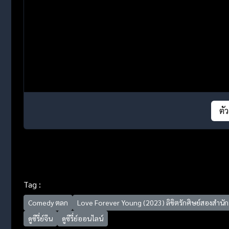
ตั
Tag :
Comedy ตลก
Love Forever Young (2023) ลิขิตรักศิษย์สองสำนัก
ดูซีรี่ย์จีน
ดูซีรี่ย์ออนไลน์