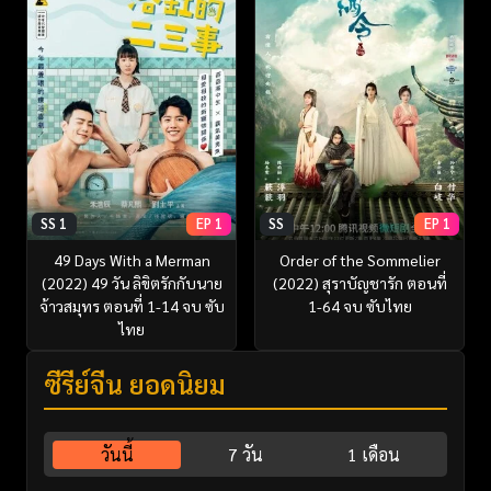
SS 1
EP 1
SS
EP 1
49 Days With a Merman
Order of the Sommelier
(2022) 49 วัน ลิขิตรักกับนาย
(2022) สุราบัญชารัก ตอนที่
จ้าวสมุทร ตอนที่ 1-14 จบ ซับ
1-64 จบ ซับไทย
ไทย
ซีรี่ย์จีน ยอดนิยม
วันนี้
7 วัน
1 เดือน