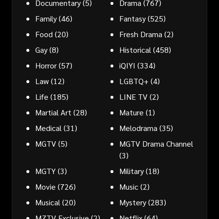
Documentary
(5)
Drama
(767)
Family
(46)
Fantasy
(525)
Food
(20)
Fresh Drama
(2)
Gay
(8)
Historical
(458)
Horror
(57)
iQIYI
(334)
Law
(12)
LGBTQ+
(4)
Life
(185)
LINE TV
(2)
Martial Art
(28)
Mature
(1)
Medical
(31)
Melodrama
(35)
MGTV
(5)
MGTV Drama Channel
(3)
MGTY
(3)
Military
(18)
Movie
(726)
Music
(2)
Musical
(20)
Mystery
(283)
MZTV Exclusive
(2)
Netflix
(64)