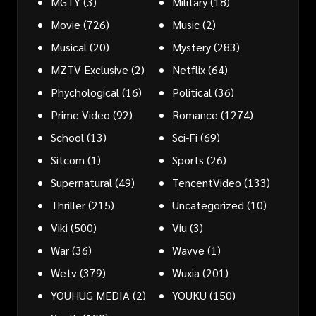
MGTY
(3)
Military
(18)
Movie
(726)
Music
(2)
Musical
(20)
Mystery
(283)
MZTV Exclusive
(2)
Netflix
(64)
Phychological
(16)
Political
(36)
Prime Video
(92)
Romance
(1274)
School
(13)
Sci-Fi
(69)
Sitcom
(1)
Sports
(26)
Supernatural
(49)
TencentVideo
(133)
Thriller
(215)
Uncategorized
(10)
Viki
(500)
Viu
(3)
War
(36)
Wavve
(1)
Wetv
(379)
Wuxia
(201)
YOUHUG MEDIA
(2)
YOUKU
(150)