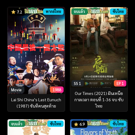
พากย์ไทย
จบแล้ว
ซับไทย
7.2
SS 1
EP 1
Movie
1988
Our Times (2021) ฝันเหนือ
กาลเวลา ตอนที่ 1-36 จบ ซับ
Lai Shi China’s Last Eunuch
ไทย
(1987) ขันทีคนสุดท้าย
จบแล้ว
ซับไทย
ซับไทย
6.9