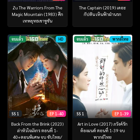
Zu The Warriors From The
The Captain (2019) เดอะ
Magic Mountain (1983) ศึก
กัปตัน เหินฟ้าฝ่านรก
เทพยุทธเขาซูซัน
จบแล้ว
HD
จบแล้ว
พากย์ไทย
SS 1
EP 1-40
SS 1
EP 1-39
Back From the Brink (2023)
Art in Love (2017) ภวังค์รัก
ล่าหัวใจมังกร ตอนที่ 1-
ต้องมนต์ ตอนที่ 1-39 จบ
40+ตอนพิเศษ จบ ซับไทย/
พากย์ไทย