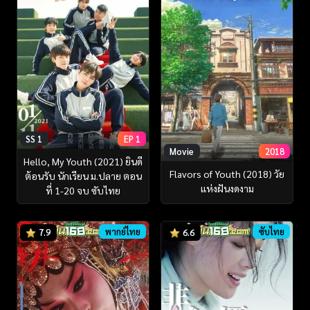
SS 1
EP 1
Movie
2018
Hello, My Youth (2021) ยินดี
Flavors of Youth (2018) วัย
ต้อนรับ นักเรียน ม.ปลาย ตอน
แห่งฝันงดงาม
ที่ 1-20 จบ ซับไทย
พากย์ไทย
ซับไทย
7.9
6.6