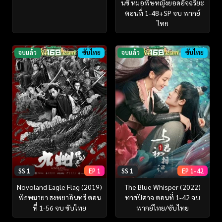
นซี หมอพิษหญิงยอดอัจฉริยะ
ตอนที่ 1-48+SP จบ พากย์
ไทย
จบแล้ว
ซับไทย
จบแล้ว
ซับไทย
SS 1
EP 1
SS 1
EP 1-42
Novoland Eagle Flag (2019)
The Blue Whisper (2022)
พิภพมายา ธงพยาอินทรี ตอน
ทาสปีศาจ ตอนที่ 1-42 จบ
ที่ 1-56 จบ ซับไทย
พากย์ไทย/ซับไทย