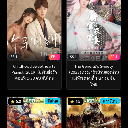
SS 1
EP 1
SS 1
EP 1
Childhood Sweethearts
The General’s Sweety
Pianist (2019) เปียโนสื่อรัก
(2023) ภรรยาตัวป่วนของท่าน
ตอนที่ 1-28 จบ ซับไทย
แม่ทัพ ตอนที่ 1-24 จบ ซับ
ไทย
ซับไทย
พากย์ไทย
5.0
6.5