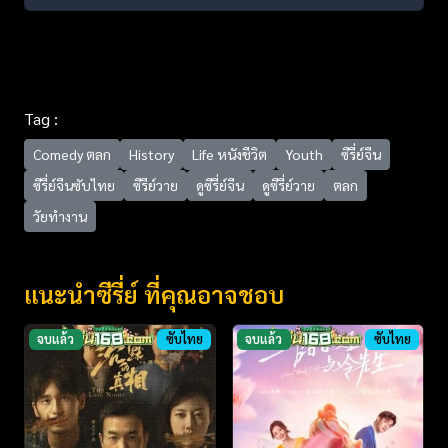
Tag :
Comedy ตลก
History
Life หนังชีวิต
Youth
ซีรี่ย์จีน
ซีรี่ย์จีนซับไทย
ซีรีย์วาย
ดูซีรี่ย์จีน
ดูซีรี่ย์วาย
ตลก
วัยทำงาน
แนะนำซีรี่ย์ ที่คุณอาจชอบ
จบแล้ว
ซับไทย
จบแล้ว
ซับไทย