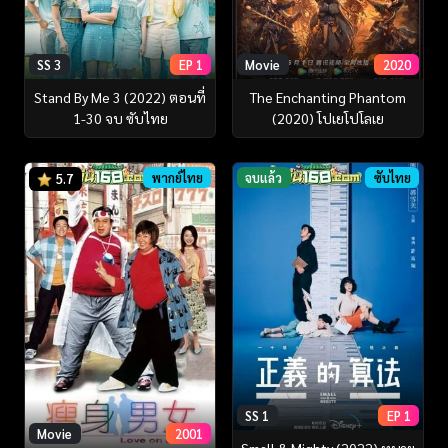
SS 3
EP 1
Movie
2020
Stand By Me 3 (2022) ตอนที่
The Enchanting Phantom
1-30 จบ ซับไทย
(2020) โปเยโปโลเย
พากย์ไทย
จบแล้ว
ซับไทย
5.7
SS 1
EP 1
Movie
2001