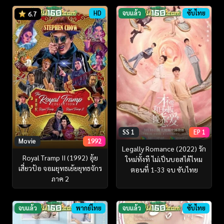
HD
จบแล้ว
ซับไทย
6.7
SS 1
EP 1
Movie
1992
Legally Romance (2022) รัก
Royal Tramp II (1992) อุ้ย
ใหม่ทั้งที ไม่เป็นบอสได้ไหม
เสี่ยวป้อ จอมยุทธเย้ยยุทธจักร
ตอนที่ 1-33 จบ ซับไทย
ภาค 2
จบแล้ว
พากย์ไทย
จบแล้ว
ซับไทย