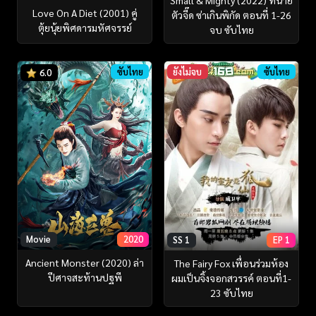
Small & Mighty (2022) ทนาย
Love On A Diet (2001) คู่
ตัวจี๊ด ซ่าเกินพิกัด ตอนที่ 1-26
ตุ้ยนุ้ยพิศดารมหัศจรรย์
จบ ซับไทย
ซับไทย
ยังไม่จบ
ซับไทย
6.0
Movie
2020
SS 1
EP 1
Ancient Monster (2020) ล่า
The Fairy Fox เพื่อนร่วมห้อง
ปีศาจสะท้านปฐพี
ผมเป็นจิ้งจอกสวรรค์ ตอนที่1-
23 ซับไทย