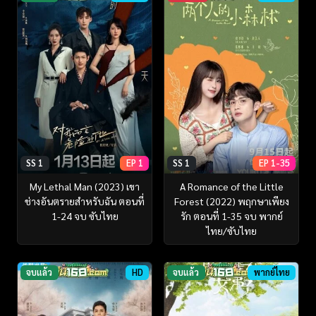
SS 1
EP 1
SS 1
EP 1-35
My Lethal Man (2023) เขา
A Romance of the Little
ช่างอันตรายสำหรับฉัน ตอนที่
Forest (2022) พฤกษาเพียง
1-24 จบ ซับไทย
รัก ตอนที่ 1-35 จบ พากย์
ไทย/ซับไทย
จบแล้ว
HD
จบแล้ว
พากย์ไทย