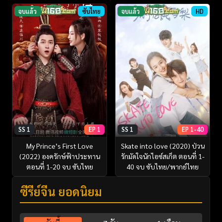
จบแล้ว
ซับไทย
จบแล้ว
HD
SS 1
EP 1
SS 1
EP 1-40
My Prince’s First Love
Skate into love (2020) ป่วน
(2022) องครักษ์ฟ้าประทาน
รักมัดใจนักไอซ์สเก็ต ตอนที่ 1-
ตอนที่ 1-20 จบ ซับไทย
40 จบ ซับไทย/พากย์ไทย
ซีรี่ย์จีน ยอดนิยม