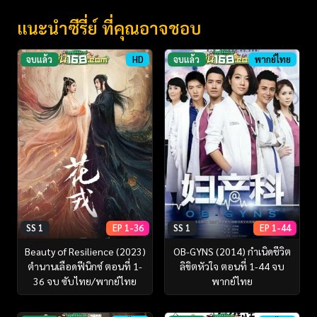
แนะนำซีรี่ย์ ที่คุณอาจชอบ
จบแล้ว
HD
จบแล้ว
พากย์ไทย
SS 1
EP 1-36
SS 1
EP 1-44
Beauty of Resilience (2023)
OB-GYNS (2014) กำเนิดชีวิต
ตำนานเลือดฟีนิกซ์ ตอนที่ 1-
ลิขิตหัวใจ ตอนที่ 1-44 จบ
36 จบ ซับไทย/พากย์ไทย
พากย์ไทย