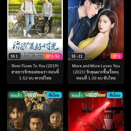
SS 1
EP 1-52
SS -11
EP 1
River Flows To You (2019)
More and More Loves You
สายธารรักของสองเรา ตอนที่
(2021) รักคุณมากขึ้นเรื่อยๆ
1-52 จบ พากย์ไทย
ตอนที่ 1-30 จบ ซับไทย
จบแล้ว
ซับไทย
จบแล้ว
ซับไทย