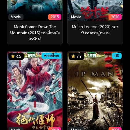
Movie
2015
Movie
2020
Monk Comes Down The
Mulan Legend (2020) ยอด
Mountain (2015) คนเล็กหมัด
นักรบฮวามู่หลาน
อรหันต์
พากย์ไทย
HD
6.5
7.7
Movie
2018
Movie
2008