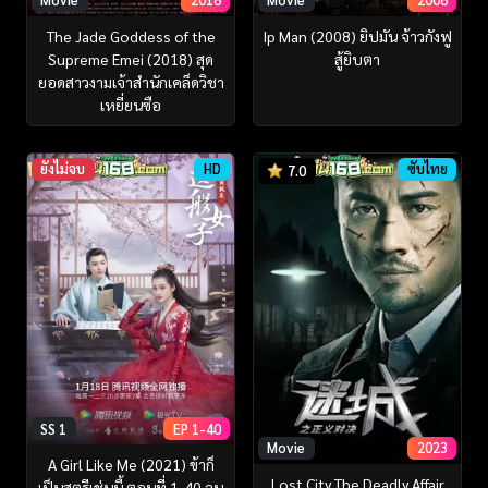
The Jade Goddess of the
Ip Man (2008) ยิปมัน จ้าวกังฟู
Supreme Emei (2018) สุด
สู้ยิบตา
ยอดสาวงามเจ้าสำนักเคล็ดวิชา
เหยี่ยนซือ
ยังไม่จบ
HD
ซับไทย
7.0
SS 1
EP 1-40
Movie
2023
A Girl Like Me (2021) ข้าก็
Lost City The Deadly Affair
เป็นสตรีเช่นนี้ ตอนที่ 1-40 จบ