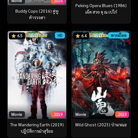
Movie
2016
Peking Opera Blues (1986)
Buddy Cops (2016) คู่หู
เผ็ด สวย ดุ ณ เปไก๋
ตำรวจฮา
HD
พากย์ไทย
6.5
6.4
Movie
2019
Movie
2023
The Wandering Earth (2019)
Wild Ghost (2023) ป่ามรณะ
ปฏิบัติการฝ่าสุริยะ