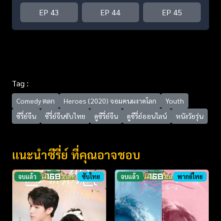
EP 43
EP 44
EP 45
Tag :
Comedy ตลก
Heroes (2020) จอมคนผงาดโลก
Youth
ซีรี่ย์จีน
ซีรี่ย์จีนซับไทย
ดูซีรี่ย์จีน
ดูซีรี่ย์ออนไลน์
หนังวัยรุ่น
แนะนำซีรี่ย์ ที่คุณอาจชอบ
จบแล้ว
ซับไทย
จบแล้ว
พากย์ไทย