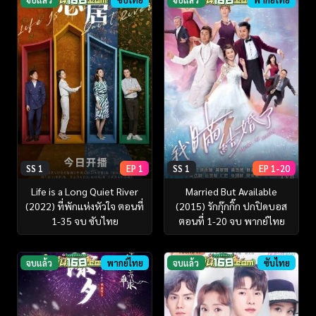
SS 1
EP 1
SS 1
EP 1-20
Life is a Long Quiet River
Married But Available
(2022) ที่พักแห่งหัวใจ ตอนที่
(2015) รักกุ๊กกิ๊ก ปกปิดบอส
1-35 จบ ซับไทย
ตอนที่ 1-20 จบ พากย์ไทย
จบแล้ว
พากย์ไทย
จบแล้ว
ซับไทย