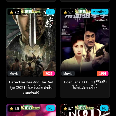
HD
พากย์ไทย
7.2
5.7
Movie
2021
Movie
1991
Detective Dee And The Red
Tiger Cage 3 (1991) รู้กันมัน
Eye (2021) ตี๋เหรินเจี๋ย นักสืบ
ไม่ใช่แค่การเชือด
จอมเจ้าเล่ห์
HD
HD
6.8
5.7