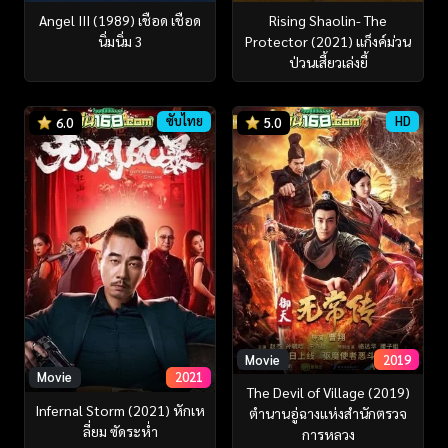
Angel III (1989) เชือด เชือด
Rising Shaolin- The
นิ่มนิ่ม 3
Protector (2021) แก็งค์ม่วน
ป่วนเสี้ยวเล่งยี้
ซับไทย
HD
6.0
5.0
Movie
2019
Movie
2021
The Devil of Village (2019)
Infernal Storm (2021) หักเห
ตำนานอู่ฉางแห่งสำนักตรวจ
ลี่ยม ซัดระห่ำ
การหลวง