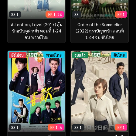
SS 1
EP 1-24
SS
EP 1
Attention, Love! (2017) ลุ้น
Order of the Sommelier
รักฉบับคู่ต่างขั้ว ตอนที่ 1-24
(2022) สุราบัญชารัก ตอนที่
จบ พากย์ไทย
1-64 จบ ซับไทย
ยังไม่จบ
พากย์ไทย
จบแล้ว
ซับไทย
SS 1
EP 1-8
SS 1
EP 1