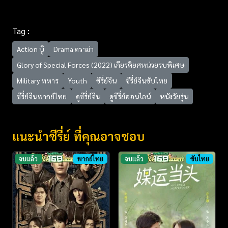
Tag :
Action บู๊
Drama ดราม่า
Glory of Special Forces (2022) เกียรติยศหน่วยรบพิเศษ
Military ทหาร
Youth
ซีรี่ย์จีน
ซีรี่ย์จีนซับไทย
ซีรี่ย์จีนพากย์ไทย
ดูซีรี่ย์จีน
ดูซีรี่ย์ออนไลน์
หนังวัยรุ่น
แนะนำซีรี่ย์ ที่คุณอาจชอบ
จบแล้ว
พากย์ไทย
จบแล้ว
ซับไทย