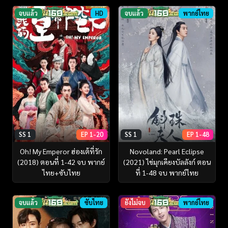
จบแล้ว
HD
จบแล้ว
พากย์ไทย
SS 1
EP 1-20
SS 1
EP 1-48
Oh! My Emperor ฮ่องเต้ที่รัก
Novoland: Pearl Eclipse
(2018) ตอนที่ 1-42 จบ พากย์
(2021) ไข่มุกเคียงบัลลังก์ ตอน
ไทย+ซับไทย
ที่ 1-48 จบ พากย์ไทย
จบแล้ว
ซับไทย
ยังไม่จบ
พากย์ไทย