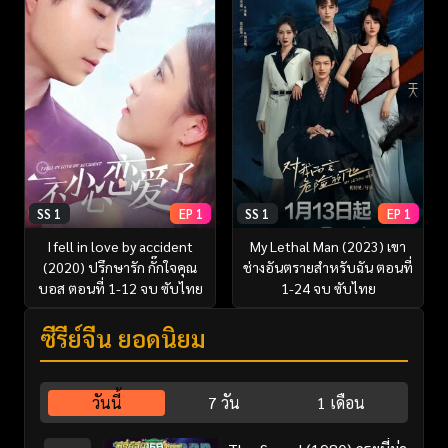
SS 1
EP 1
SS 1
EP 1
I fell in love by accident
My Lethal Man (2023) เขา
(2020) ปรึกษารัก กั๊กใจคุณ
ช่างอันตรายสำหรับฉัน ตอนที่
บอส ตอนที่ 1-12 จบ ซับไทย
1-24 จบ ซับไทย
ซีรี่ย์จีน ยอดนิยม
วันนี้
7 วัน
1 เดือน