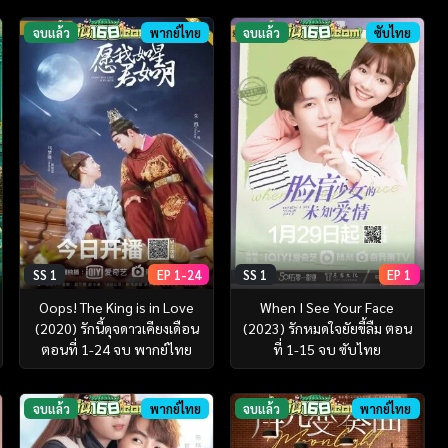
จบแล้ว
พากย์ไทย
จบแล้ว
ซับไทย
SS 1
EP 1-24
SS 1
EP 1
Oops! The King is in Love
When I See Your Face
(2020) รักนี้ดุจดาวเคียงเดือน
(2023) รักหมดใจยัยขี้ลืม ตอน
ตอนที่ 1-24 จบ พากย์ไทย
ที่ 1-15 จบ ซับไทย
จบแล้ว
พากย์ไทย
จบแล้ว
พากย์ไทย