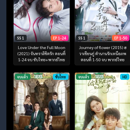
SS 1
EP 1-24
SS 1
EP 1-50
Love Under the Full Moon
Journey of flower (2015) ฮ
(2021) จันทราลิขิตรัก ตอนที่
วาเชียนกู่ ตำนานรักเหนือภพ
1-24 จบ ซับไทย+พากย์ไทย
ตอนที่ 1-50 จบ พากย์ไทย
จบแล้ว
ซับไทย
จบแล้ว
HD