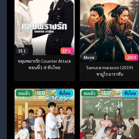
SS 1
EP 1
Movie
2019
หลุมพลางรัก Counter Attack
Samurai marason (2019)
ตอนที่1-8 ซับไทย
ซามูไร มาราซัน
จบแล้ว
ซับไทย
จบแล้ว
ซับไทย