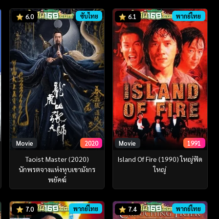
ซับไทย
พากย์ไทย
6.0
6.1
Movie
2020
Movie
1991
Taoist Master (2020)
Island Of Fire (1990) ใหญ่ฟัด
นักพรตจางแห่งหุบเขามังกร
ใหญ่
พยัคฆ์
พากย์ไทย
พากย์ไทย
7.0
7.4