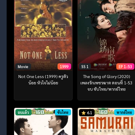
Movie
1999
SS 1
EP 1-53
Not One Less (1999) ครูตัว
The Song of Glory (2020)
น้อย หัวใจไม่น้อย
เพลงรักเพชรฆาต ตอนที่ 1-53
จบ ซับไทย/พากย์ไทย
จบแล้ว
ซับไทย
พากย์ไทย
6.1