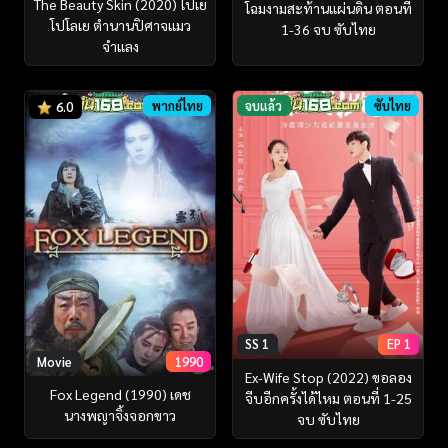
The Beauty Skin (2020) โปเย
โฉมงามสะท้านแผ่นดิน ตอนที่
โปโลเย ตำนานปิศาจแมว
1-36 จบ ซับไทย
จำแลง
พากย์ไทย
จบแล้ว
ซับไทย
6.0
SS 1
EP 1
Movie
1990
Ex-Wife Stop (2022) ขอลอง
Fox Legend (1990) เดช
จีบอีกครั้งได้ไหม ตอนที่ 1-25
นางพญาจิ้งจอกขาว
จบ ซับไทย