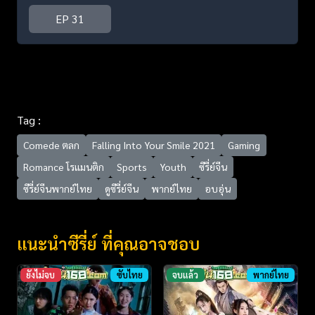
EP 31
Tag :
Comede ตลก
Falling Into Your Smile 2021
Gaming
Romance โรแมนติก
Sports
Youth
ซีรี่ย์จีน
ซีรี่ย์จีนพากย์ไทย
ดูซีรี่ย์จีน
พากย์ไทย
อบอุ่น
แนะนำซีรี่ย์ ที่คุณอาจชอบ
ยังไม่จบ
ซับไทย
จบแล้ว
พากย์ไทย