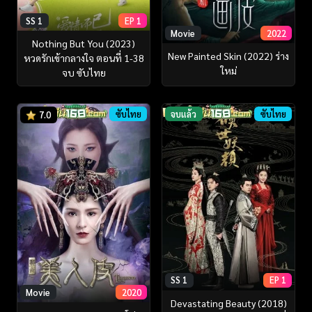
SS 1
EP 1
Movie
2022
Nothing But You (2023)
New Painted Skin (2022) ร่าง
หวดรักเข้ากลางใจ ตอนที่ 1-38
ใหม่
จบ ซับไทย
ซับไทย
จบแล้ว
ซับไทย
7.0
SS 1
EP 1
Movie
2020
Devastating Beauty (2018)