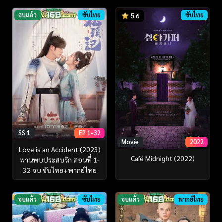
จบแล้ว
ซับไทย
ซับไทย
5.6
SS 1
EP 1-32
Movie
2022
Love is an Accident (2023)
Café Midnight (2022)
พานพบประสบรัก ตอนที่ 1-
32 จบ ซับไทย+พากย์ไทย
จบแล้ว
ซับไทย
จบแล้ว
พากย์ไทย