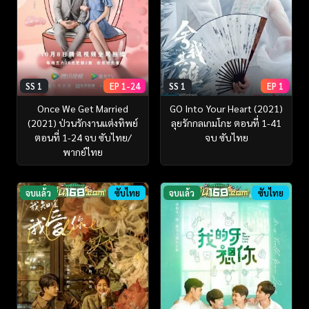
SS 1
EP 1-24
SS 1
EP 1
Once We Get Married
GO Into Your Heart (2021)
(2021) ป่วนรักงานแต่งทิพย์
ลุยรักกลเกมโกะ ตอนที่ 1-41
ตอนที่ 1-24 จบ ซับไทย/
จบ ซับไทย
พากย์ไทย
จบแล้ว
ซับไทย
จบแล้ว
ซับไทย