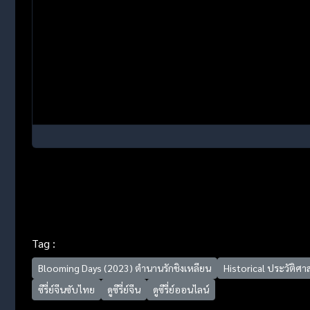
Tag :
Blooming Days (2023) ตำนานรักชิงเหลียน
Historical ประวัติศา
ซีรี่ย์จีนซับไทย
ดูซีรี่ย์จีน
ดูซีรี่ย์ออนไลน์