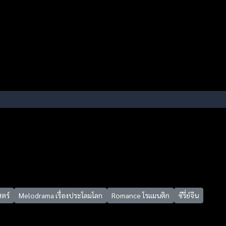
สตร์
Melodrama เรื่องประโลมโลก
Romance โรแมนติก
ซีรี่ย์จีน