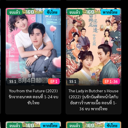
จบแล้ว
ซับไทย
จบแล้ว
พากย์ไทย
SS 1
EP 1
SS 1
EP 1-36
You from the Future (2023)
The Lady in Butcher s House
รักจากอนาคต ตอนที่ 1-24 จบ
(2022) วุ่นรักบัณฑิตหน้าใสกับ
ซับไทย
ยัยสาวร้านขายเนื้อ ตอนที่ 1-
36 จบ พากย์ไทย
จบแล้ว
พากย์ไทย
จบแล้ว
ซับไทย