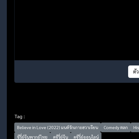
ตั
Tag :
Believe in Love (2022) มนต์รักเกาะฮวาเจียน
Comedy ตลก
His
ซีรี่ย์จีนพากย์ไทย
ดูซีรี่ย์จีน
ดูซีรี่ย์ออนไลน์