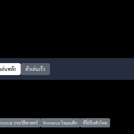
วเล่นหลัก
ตัวเล่นเร็ว
torical ประวัติศาสตร์
Romance โรแมนติก
ซีรี่ย์จีนซับไทย