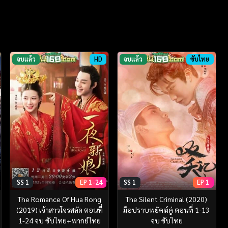
จบแล้ว
HD
จบแล้ว
ซับไทย
SS 1
EP 1-24
SS 1
EP 1
The Romance Of Hua Rong
The Silent Criminal (2020)
(2019) เจ้าสาวโจรสลัด ตอนที่
มือปราบพยัคฆ์คู่ ตอนที่ 1-13
1-24 จบ ซับไทย+พากย์ไทย
จบ ซับไทย