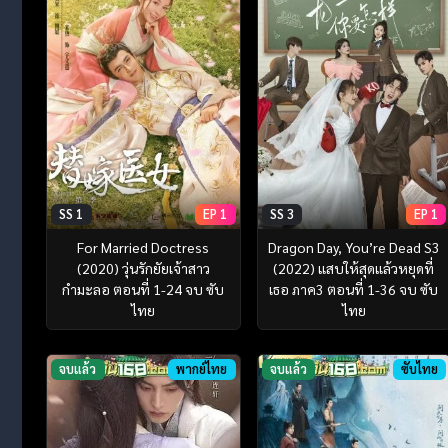
SS 1
EP 1
SS 3
EP 1
For Married Doctress
Dragon Day, You’re Dead S3
(2020) วุ่นรักยัยเจ้าสาว
(2022) แสบให้สุดแล้วหยุดที่
กำมะลอ ตอนที่ 1-24 จบ ซับ
เธอ ภาค3 ตอนที่ 1-36 จบ ซับ
ไทย
ไทย
จบแล้ว
พากย์ไทย
จบแล้ว
ซับไทย