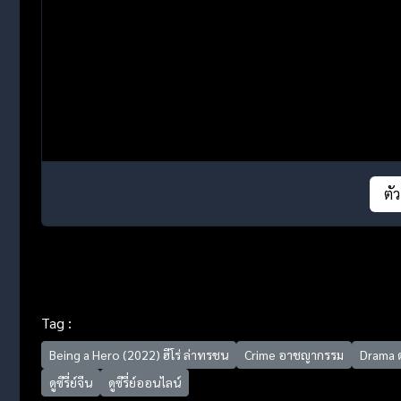
ตั
Tag :
Being a Hero (2022) ฮีโร่ ล่าทรชน
Crime อาชญากรรม
Drama 
ดูซีรี่ย์จีน
ดูซีรี่ย์ออนไลน์