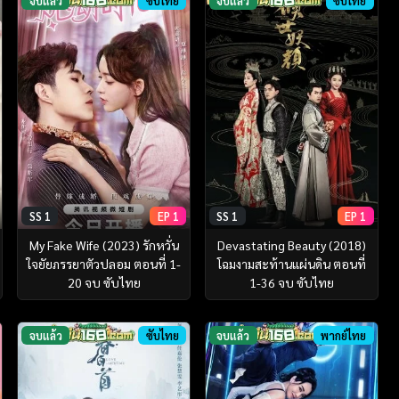
จบแล้ว
ซับไทย
จบแล้ว
ซับไทย
SS 1
EP 1
SS 1
EP 1
My Fake Wife (2023) รักหวั่น
Devastating Beauty (2018)
ใจยัยภรรยาตัวปลอม ตอนที่ 1-
โฉมงามสะท้านแผ่นดิน ตอนที่
20 จบ ซับไทย
1-36 จบ ซับไทย
จบแล้ว
ซับไทย
จบแล้ว
พากย์ไทย