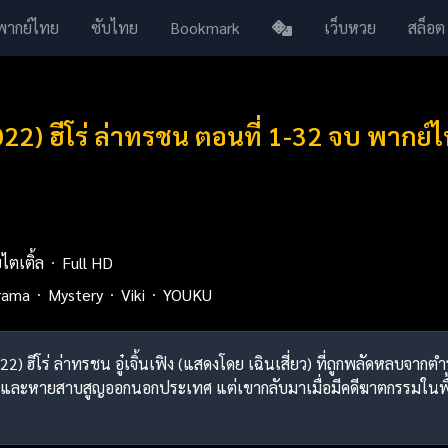
พากย์ไทย
ซับไทย
Bookmark
เว็บหวย
สล็อต
22) ฮีโร่ ล่าทรชน ตอนที่ 1-32 จบ พากย
บไตเติ้ล
Full HD
rama
Mystery
Viki
YOUKU
022) ฮีโร่ ล่าทรชน อู๋เจิ้นเฟิง (แสดงโดย เฉินเสี่ยว) ที่ถูกพลัดหลบจา
จและหายสาบสูญออกนอกประเทศ แต่เขากลับมาเมื่อมีคดีฆาตกรรมในพื้นที่