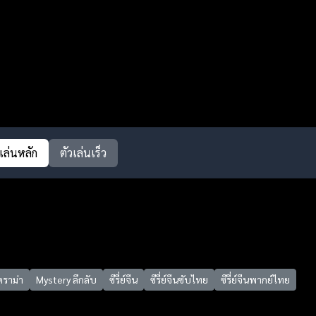
วเล่นหลัก
ตัวเล่นเร็ว
ดราม่า
Mystery ลึกลับ
ซีรี่ย์จีน
ซีรี่ย์จีนซับไทย
ซีรี่ย์จีนพากย์ไทย