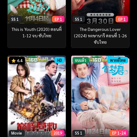
SS 1
EP 1
SS 1
EP 1
This is Youth (2020) ตอนที่
The Dangerous Lover
1-12 จบ ซับไทย
(2024) หงษานารี ตอนที่ 1-26
ซับไทย
HD
จบแล้ว
พากย์ไทย
6.4
SS 1
EP 1-24
Movie
2019