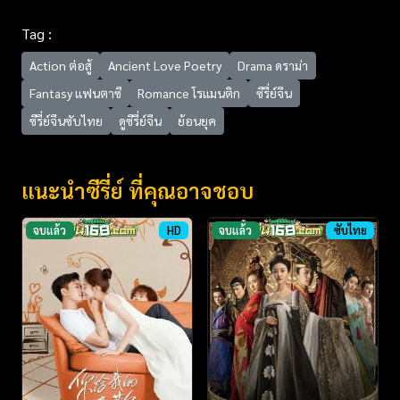
Tag :
Action ต่อสู้
Ancient Love Poetry
Drama ดราม่า
Fantasy แฟนตาซี
Romance โรแมนติก
ซีรี่ย์จีน
ซีรี่ย์จีนซับไทย
ดูซีรี่ย์จีน
ย้อนยุค
แนะนำซีรี่ย์ ที่คุณอาจชอบ
จบแล้ว
HD
จบแล้ว
ซับไทย