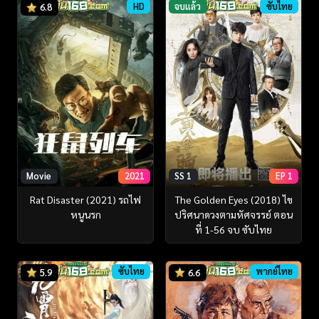
HD
จบแล้ว
ซับไทย
6.8
Movie
2021
SS 1
EP 1
Rat Disaster (2021) รถไฟ
The Golden Eyes (2018) ไข
หนูนรก
ปริศนาดวงตามหัศจรรย์ ตอน
ที่ 1-56 จบ ซับไทย
ซับไทย
พากย์ไทย
5.9
6.6