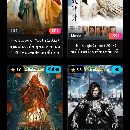
SS 1
EP 1
Movie
1993
The Blood of Youth (2022)
The Magic Crane (2003)
ดรุณพเนจรท่องยุทธภพ ตอนที่
คัมภีร์กระเรียน เซียนเหยียบฟ้า
1-40+ตอนพิเศษ จบ ซับไทย
ซับไทย
HD
7.0
5.5