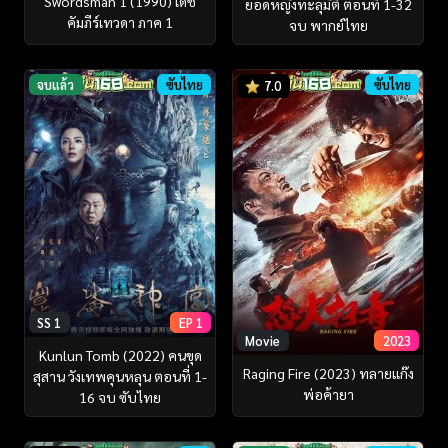
Swordsman 1 (1990) เดช
ยอดหญิงทะลุมิติ ตอนที่ 1-32
คัมภีร์เทวดา ภาค 1
จบ พากย์ไทย
จบแล้ว
ซับไทย
ซับไทย
7.0
SS 1
EP 1
Movie
2023
Kunlun Tomb (2022) คนขุด
Raging Fire (2023) ทลายแก๊ง
สุสาน วังเทพคุนหลุน ตอนที่ 1-
พ่อค้ายา
16 จบ ซับไทย