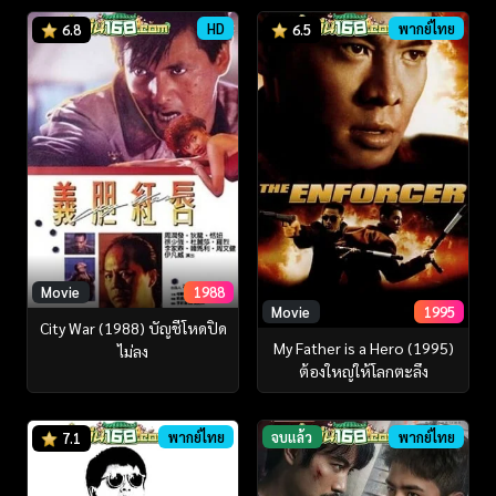
HD
พากย์ไทย
6.8
6.5
Movie
1988
Movie
1995
City War (1988) บัญชีโหดปิด
My Father is a Hero (1995)
ไม่ลง
ต้องใหญ่ให้โลกตะลึง
พากย์ไทย
จบแล้ว
พากย์ไทย
7.1