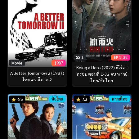
SS 1
EP 1-32
Movie
1987
Being a Hero (2022) ฮีโร่ ล่า
A Better Tomorrow 2 (1987)
ทรชน ตอนที่ 1-32 จบ พากย์
โหด เลว ดี ภาค 2
ไทย/ซับไทย
ซับไทย
พากย์ไทย
6.8
7.3