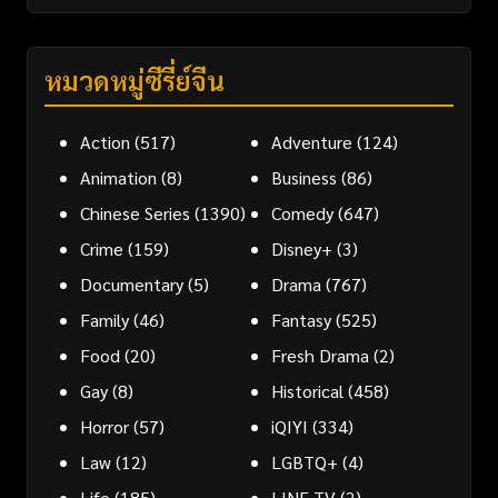
หมวดหมู่ซีรี่ย์จีน
Action
(517)
Adventure
(124)
Animation
(8)
Business
(86)
Chinese Series
(1390)
Comedy
(647)
Crime
(159)
Disney+
(3)
Documentary
(5)
Drama
(767)
Family
(46)
Fantasy
(525)
Food
(20)
Fresh Drama
(2)
Gay
(8)
Historical
(458)
Horror
(57)
iQIYI
(334)
Law
(12)
LGBTQ+
(4)
Life
(185)
LINE TV
(2)