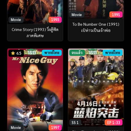
Movie
1991
Movie
1993
To Be Number One (1991)
Crime Story (1993) วิ่งสู้ฟัด
เป๋ห่าวเป็นเจ้าพ่อ
ภาคพิเศษ
พากย์ไทย
จบแล้ว
พากย์ไทย
6.5
SS 1
EP 1-33
Movie
1997