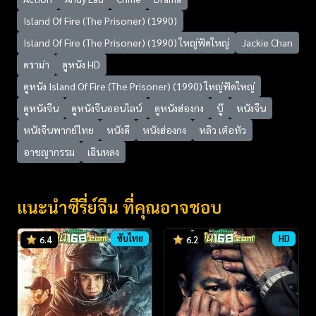
Island Of Fire (The Prisoner) (1990)
Island Of Fire (The Prisoner) (1990) ใหญ่ฟัดใหญ่
Jackie Chan
ดราม่า
ดูหนัง HD
ดูหนัง Island Of Fire (The Prisoner) (1990) ใหญ่ฟัดใหญ่
ดูหนังจีน
ดูหนังจีนออนไลน์
ดูหนังฮ่องกง
บู๊
หนังจีน
หนังจีนพากย์ไทย
หนังดี
หนังฮ่องกง
หลิว เต๋อหัว
อาชญากรรม
เฉินหลง
แนะนำซีรี่ย์จีน ที่คุณอาจชอบ
ซับไทย
HD
6.4
6.2